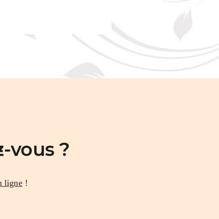
-vous ?
n ligne
!